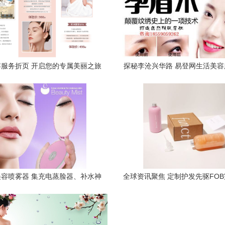
服务折页 开启您的专属美丽之旅
探秘李沧兴华路 易登网生活美
验
容喷雾器 集充电蒸脸器、补水神
全球资讯聚焦 定制护发先驱FOB
面喷雾于一体的工厂直销新选择
融资，宝洁加拿大工厂疫情冲击
服务链