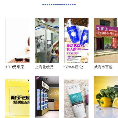
----------------
19.9元享原
上海化妆品
SPA本质 让
威海市百莲
价286元美
贴牌代加工
生活美容成
达专业美容
容护理，极
厂 专业赋
为一种治愈
匠心持守的
致性价比背
能生活美容
艺术
品质生活美
后的消费逻
服务品质升
容指南
辑
级