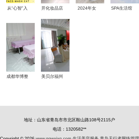
从“心智”入
开化妆品店
2024年女
SPA生活馆
手，洗脸猫
好不好？小
生美白必备
与美容养生
如何用抖音
资生活加盟
成分顶配、
管理系统软
主宰生活美
风险低回报
价格亲民，
件 服务的
容新物种市
高的生活美
让你从头白
美学与科学
场扩张
容选择
到脚趾缝
化结合
成都华博整
美贝尔福州
形美容门诊
开业典礼八
价格参考与
大亮点回眸
生活美容服
引领生活美
务一览
容新潮流
地址：山东省青岛市市北区鞍山路108号2115户
电话：1320582**
Copyright © 2026
www.qgwxjxq.com
生活美容服务
青岛天行者网络管理