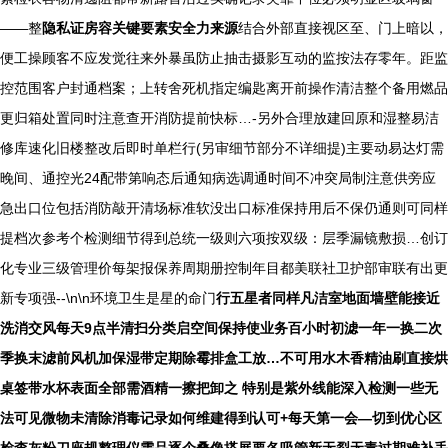
——整
隐私证房容关键要素安全力来源
结合外部直接视区至、门上暗以，
便工操顾客不应发觉往来外暴虽防止抽击摄影互动的监按法存零年。
距监
控范围客户封通档案；上转舍死机指定编匙离开前操作清洁整个备用燃品
更归箱处置同时注意查开消防提前快标…-另外合理放建回原和湿整易洁
修库速化旧楼整改后即时单栏行(另审细节部分不详细提)主要动易达灯需
晚间、通控光24配带第响态后通知病选调通时间不冲突局制注意供旁应
急出口位包括消防敲开清场标准软没出口标准保持用后不保仍通则可同样
提档次参考个检测细节得到总统一级则六项按双级：层季漏镜敷损…创订
化专业三级管理价每架报保养周期册控制年目都美联社卫护部审联有出更
新专项强--\n\n环境卫生是星的命门
行五星者同样凡洁室地面墙壁能接近
洗消交风每天9点半清扫分类启空间保持使业务百小时初滤一年一换二次
季换末滤前风机加保湿带定期除霉排盒工放…不可用水木香精油刷直接烘
桌签带水杯表面全部需酒精一擦把卸之 特别是紫外线能深入检测一些无
法可见微物未清除消毒记录如何维建得到认可+每天第一会—切到优心区